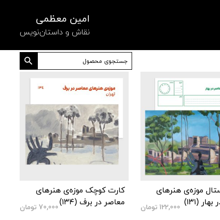
امین معظمی
نقاش و داستان‌نویس
دکمه جستجو
جستجو
برای:
تال موزه‌ی هنرهای
کارت کوچک موزه‌ی هنرهای
هار (۱۳۱)
معاصر در برف (۱۳۴)
122,000
تومان
70,000
تومان